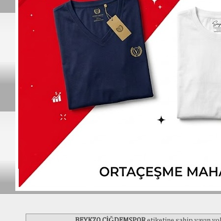
BEYKZO ÇİĞDEMSPOR
etiketine sahip yayın yo