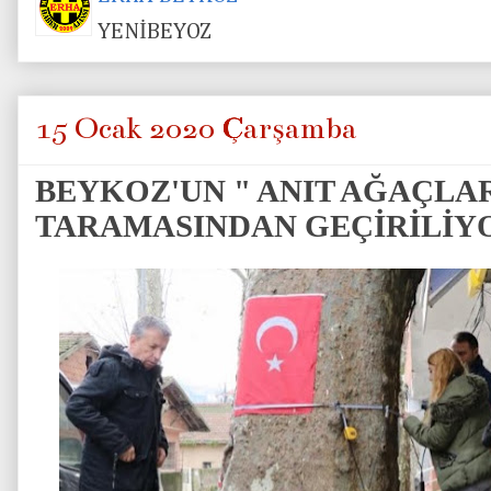
YENİBEYOZ
15 Ocak 2020 Çarşamba
BEYKOZ'UN " ANIT AĞAÇLAR
TARAMASINDAN GEÇİRİLİY