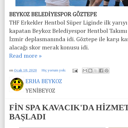
BEYKOZ BELEDİYESPOR GÖZTEPE
THF Erkekler Hentbol Süper Liginde ilk yarıyı 
kapatan Beykoz Belediyespor Hentbol Takımı 
İzmir deplasmanında idi. Göztepe ile karşı kar
alacağı skor merak konusu idi.
Read more »
on
Ocak 18, 2020
Hiç yorum yok:
ERHA BEYKOZ
YENİBEYOZ
FİN SPA KAVACIK'DA HİZM
BAŞLADI