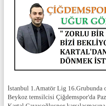
İstanbul 1.Amatör Lig 16.Grubunda or
Beykoz temsilcisi Çiğdemspor'da Pa
Kartal Çavuşoğluspor karşılaşmasına 