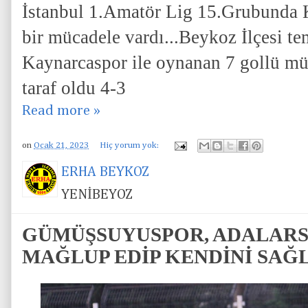
İstanbul 1.Amatör Lig 15.Grubunda 
bir mücadele vardı...Beykoz İlçesi te
Kaynarcaspor ile oynanan 7 gollü mü
taraf oldu 4-3
Read more »
on
Ocak 21, 2023
Hiç yorum yok:
ERHA BEYKOZ
YENİBEYOZ
GÜMÜŞSUYUSPOR, ADALARSP
MAĞLUP EDİP KENDİNİ SAĞ