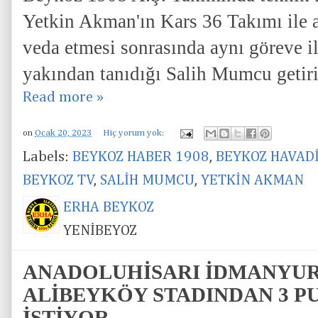
Yetkin Akman'ın Kars 36 Takımı ile 
veda etmesi sonrasında aynı göreve i
yakından tanıdığı Salih Mumcu getiri
Read more »
on
Ocak 20, 2023
Hiç yorum yok:
Labels:
BEYKOZ HABER 1908
,
BEYKOZ HAVAD
BEYKOZ TV
,
SALİH MUMCU
,
YETKİN AKMAN
ERHA BEYKOZ
YENİBEYOZ
ANADOLUHİSARI İDMANYUR
ALİBEYKÖY STADINDAN 3 
İSTİYOR