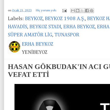
on
Ocak 21, 2023
Hiç yorum yok:
Labels:
BEYKOZ
,
BEYKOZ 1908 A.Ş.
,
BEYKOZ H
HAVADİS
,
BEYKOZ STADI
,
ERHA BEYKOZ
,
ERHA
SÜPER AMATÖR LİG
,
TUNASPOR
ERHA BEYKOZ
YENİBEYOZ
HASAN GÖKBUDAK'IN ACI GÜ
VEFAT ETTİ