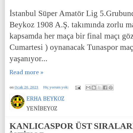
İstanbul Süper Amatör Lig 5.Grubunda
Beykoz 1908 A.Ş. takımında zorlu maç
kapsamda her maça bir final maçı göz
Cumartesi ) oynanacak Tunaspor maçı 
yaşanıyor...
Read more »
on
Ocak 20, 2023
Hiç yorum yok:
ERHA BEYKOZ
YENİBEYOZ
KANLICASPOR ÜST SIRALA