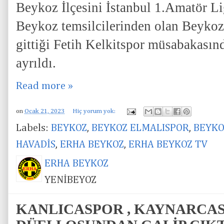
Beykoz İlçesini İstanbul 1.Amatör L
Beykoz temsilcilerinden olan Beyko
gittiği Fetih Kelkitspor müsabakasın
ayrıldı.
Read more »
on
Ocak 21, 2023
Hiç yorum yok:
Labels:
BEYKOZ
,
BEYKOZ ELMALISPOR
,
BEYKO
HAVADİS
,
ERHA BEYKOZ
,
ERHA BEYKOZ TV
ERHA BEYKOZ
YENİBEYOZ
KANLICASPOR , KAYNARCAS