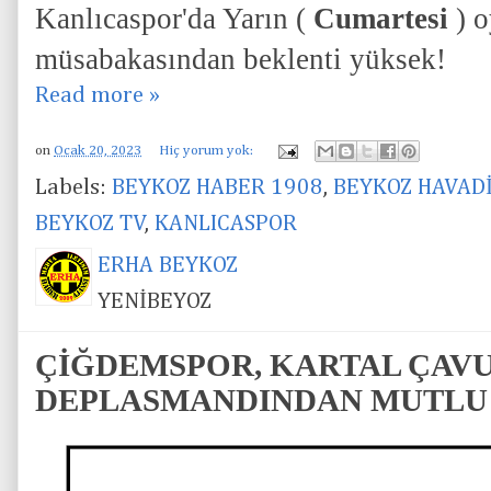
Kanlıcaspor'da Yarın (
Cumartesi
) o
müsabakasından beklenti yüksek!
Read more »
on
Ocak 20, 2023
Hiç yorum yok:
Labels:
BEYKOZ HABER 1908
,
BEYKOZ HAVAD
BEYKOZ TV
,
KANLICASPOR
ERHA BEYKOZ
YENİBEYOZ
ÇİĞDEMSPOR, KARTAL ÇAV
DEPLASMANDINDAN MUTLU