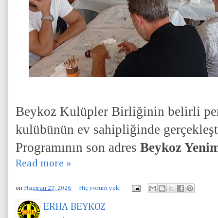
Beykoz Kulüpler Birliğinin belirli pe
kulübünün ev sahipliğinde gerçekleşt
Programının son adres
Beykoz Yeni
Read more »
on
Haziran 27, 2026
Hiç yorum yok:
ERHA BEYKOZ