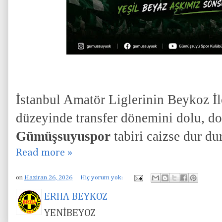
İstanbul Amatör Liglerinin Beykoz İlç
düzeyinde transfer dönemini dolu, do
Gümüşsuyuspor
tabiri caizse dur du
Read more »
on
Haziran 26, 2026
Hiç yorum yok:
ERHA BEYKOZ
YENİBEYOZ