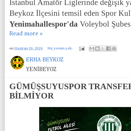
İstanbul Amatör Liglerinde değişik y
Beykoz İlçesini temsil eden Spor Ku
Yenimahallespor'da
Voleybol Şubesi
Read more »
on
Haziran 26, 2026
Hiç yorum yok:
ERHA BEYKOZ
YENİBEYOZ
GÜMÜŞSUYUSPOR TRANSFE
BİLMİYOR