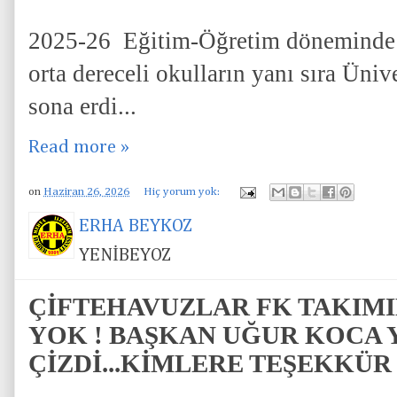
2025-26 Eğitim-Öğretim döneminde ü
orta dereceli okulların yanı sıra Ünive
sona erdi...
Read more »
on
Haziran 26, 2026
Hiç yorum yok:
ERHA BEYKOZ
YENİBEYOZ
ÇİFTEHAVUZLAR FK TAKIM
YOK ! BAŞKAN UĞUR KOCA Y
ÇİZDİ...KİMLERE TEŞEKKÜR E