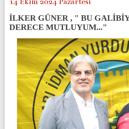
14 Ekim 2024 Pazartesi
İLKER GÜNER , " BU GALİB
DERECE MUTLUYUM..."