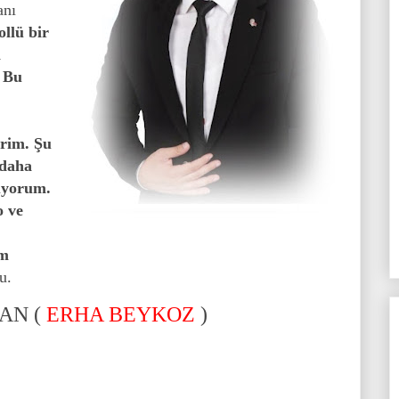
anı
llü bir
n
. Bu
erim. Şu
 daha
üyorum.
o ve
am
u.
AN (
ERHA BEYKOZ
)