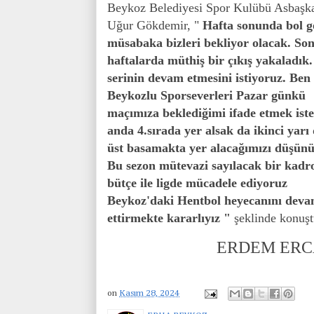
Beykoz Belediyesi Spor Kulübü Asbaşk
Uğur Gökdemir, "
Hafta sonunda bol go
müsabaka bizleri bekliyor olacak. So
haftalarda müthiş bir çıkış yakaladık
serinin devam etmesini istiyoruz. Ben
Beykozlu Sporseverleri Pazar günkü
maçımıza beklediğimi ifade etmek ist
anda 4.sırada yer alsak da ikinci yarı
üst basamakta yer alacağımızı düşün
Bu sezon mütevazi sayılacak bir kadr
bütçe ile ligde mücadele ediyoruz
Beykoz'daki Hentbol heyecanını dev
ettirmekte kararlıyız "
şeklinde konuşt
ERDEM ERC
on
Kasım 28, 2024