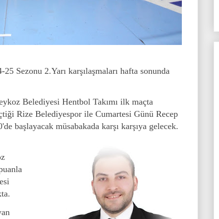
25 Sezonu 2.Yarı karşılaşmaları hafta sonunda
Beykoz Belediyesi Hentbol Takımı ilk maçta
eçtiği Rize Belediyespor ile Cumartesi Günü Recep
'de başlayacak müsabakada karşı karşıya gelecek.
oz
puanla
esi
ta.
yan