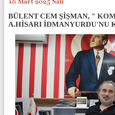
18 Mart 2025 Salı
BÜLENT CEM ŞİŞMAN, " KO
A.HİSARI İDMANYURDU'NU 