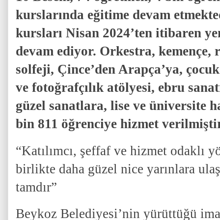
kurslarında eğitime devam etmekted
kursları Nisan 2024’ten itibaren ye
devam ediyor. Orkestra, kemençe, r
solfeji, Çince’den Arapça’ya, çocuk
ve fotoğrafçılık atölyesi, ebru sana
güzel sanatlara, lise ve üniversite ha
bin 811 öğrenciye hizmet verilmişti
“Katılımcı, şeffaf ve hizmet odaklı y
birlikte daha güzel nice yarınlara ul
tamdır”
Beykoz Belediyesi’nin yürüttüğü imar 