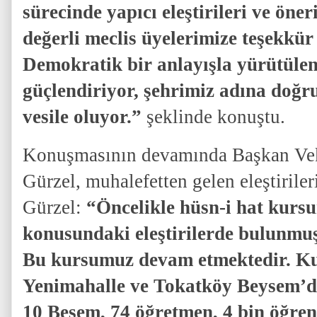
sürecinde yapıcı eleştirileri ve öner
değerli meclis üyelerimize teşekkü
Demokratik bir anlayışla yürütülen
güçlendiriyor, şehrimiz adına doğ
vesile oluyor.”
şeklinde konuştu.
Konuşmasının devamında Başkan Vek
Gürzel, muhalefetten gelen eleştiriler
Gürzel:
“Öncelikle hüsn-i hat kur
konusundaki eleştirilerde bulunmuş
Bu kursumuz devam etmektedir. K
Yenimahalle ve Tokatköy Beysem’d
10 Besem, 74 öğretmen, 4 bin öğre