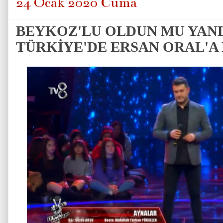
24 Ocak 2020 Cuma
BEYKOZ'LU OLDUN MU YANDI
TÜRKİYE'DE ERSAN ORAL'A 