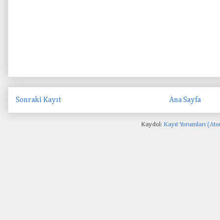
Sonraki Kayıt
Ana Sayfa
Kaydol:
Kayıt Yorumları (At