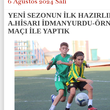
6 Ağustos 2024 Salı
YENİ SEZONUN İLK HAZIRLI
A.HİSARI İDMANYURDU-ÖR
MAÇI İLE YAPTIK