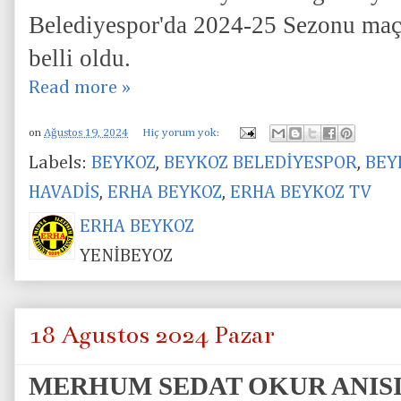
Belediyespor'da 2024-25 Sezonu maç 
belli oldu.
Read more »
on
Ağustos 19, 2024
Hiç yorum yok:
Labels:
BEYKOZ
,
BEYKOZ BELEDİYESPOR
,
BEY
HAVADİS
,
ERHA BEYKOZ
,
ERHA BEYKOZ TV
ERHA BEYKOZ
YENİBEYOZ
18 Ağustos 2024 Pazar
MERHUM SEDAT OKUR ANIS