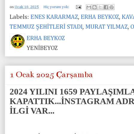
on
Ocak 10, 2025
Hiç yorum yok:
Labels:
ENES KARARMAZ
,
ERHA BEYKOZ
,
KAV
TEMMUZ ŞEHİTLERİ STADI
,
MURAT YILMAZ
,
ERHA BEYKOZ
YENİBEYOZ
1 Ocak 2025 Çarşamba
2024 YILINI 1659 PAYLAŞIML
KAPATTIK...İNSTAGRAM AD
İLGİ VAR...