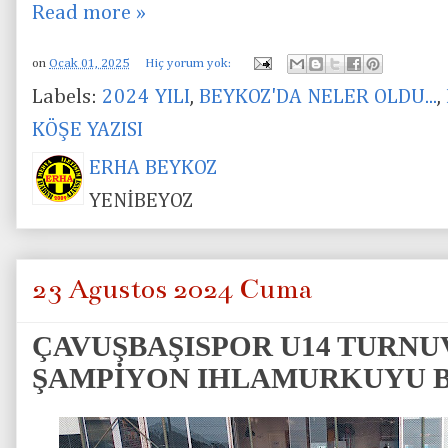
Read more »
on
Ocak 01, 2025
Hiç yorum yok:
Labels:
2024 YILI
,
BEYKOZ'DA NELER OLDU...
,
KÖŞE YAZISI
ERHA BEYKOZ
YENİBEYOZ
23 Ağustos 2024 Cuma
ÇAVUŞBAŞISPOR U14 TURNU
ŞAMPİYON IHLAMURKUYU B