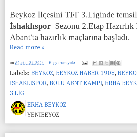
Beykoz İlçesini TFF 3.Liginde temsi
İshaklıspor
Sezonu 2.Etap Hazırlık 
Abant'ta hazırlık maçlarına başladı.
Read more »
on
Ağustos 21, 2024
Hiç yorum yok:
Labels:
BEYKOZ
,
BEYKOZ HABER 1908
,
BEYKO
İSHAKLISPOR
,
BOLU ABNT KAMPI
,
ERHA BEYK
3.LİG
ERHA BEYKOZ
YENİBEYOZ