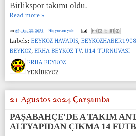
Birlikspor takımı oldu.
Read more »
on
Ağustos 23, 2024
Hiç yorum yok:
Labels:
BEYKOZ HAVADİS
,
BEYKOZHABER190
BEYKOZ
,
ERHA BEYKOZ TV
,
U14 TURNUVASI
ERHA BEYKOZ
YENİBEYOZ
21 Ağustos 2024 Çarşamba
PAŞABAHÇE'DE A TAKIM A
ALTYAPIDAN ÇIKMA 14 FUT