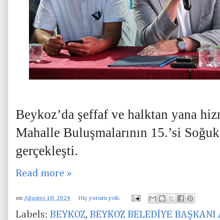
Beykoz’da şeffaf ve halktan yana hi
Mahalle Buluşmalarının 15.’si Soğuk
gerçekleşti.
Read more »
on
Ağustos 18, 2024
Hiç yorum yok:
Labels:
BEYKOZ
,
BEYKOZ BELEDİYE BAŞKANI