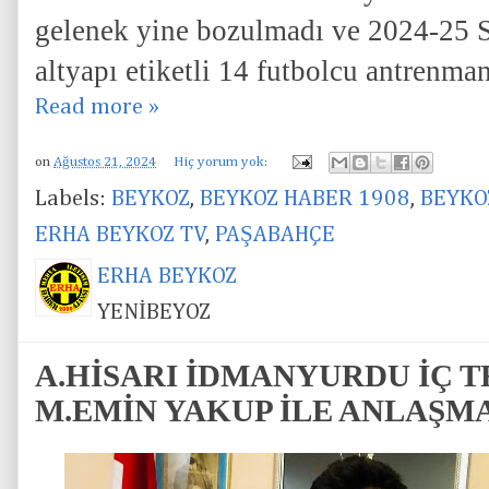
gelenek yine bozulmadı ve 2024-25 S
altyapı etiketli 14 futbolcu antrenman
Read more »
on
Ağustos 21, 2024
Hiç yorum yok:
Labels:
BEYKOZ
,
BEYKOZ HABER 1908
,
BEYKO
ERHA BEYKOZ TV
,
PAŞABAHÇE
ERHA BEYKOZ
YENİBEYOZ
A.HİSARI İDMANYURDU İÇ 
M.EMİN YAKUP İLE ANLAŞMA