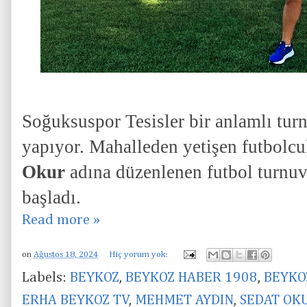
Soğuksuspor Tesisler bir anlamlı tur
yapıyor. Mahalleden yetişen futbol
Okur
adına düzenlenen futbol turnuva
başladı.
Read more »
on
Ağustos 18, 2024
Hiç yorum yok:
Labels:
BEYKOZ
,
BEYKOZ HABER 1908
,
BEYKO
ERHA BEYKOZ TV
,
MEHMET AYDIN
,
SEDAT OK