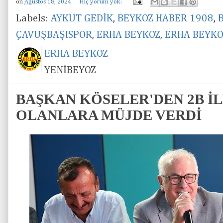
on
Ağustos 18, 2024
Hiç yorum yok:
Labels:
AYKUT GEDİK
,
BEYKOZ HABER 1908
,
ÇAVUŞBAŞISPOR
,
ERHA BEYKOZ
,
ERHA BEYKO
ERHA BEYKOZ
YENİBEYOZ
BAŞKAN KÖSELER'DEN 2B İLE
OLANLARA MÜJDE VERDİ