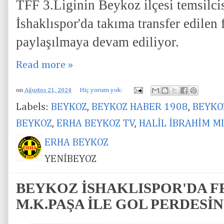
TFF 3.Liginin Beykoz ilçesi temsilci
İshaklıspor'da takıma transfer edilen
paylaşılmaya devam ediliyor.
Read more »
on
Ağustos 21, 2024
Hiç yorum yok:
Labels:
BEYKOZ
,
BEYKOZ HABER 1908
,
BEYKO
BEYKOZ
,
ERHA BEYKOZ TV
,
HALİL İBRAHİM M
ERHA BEYKOZ
YENİBEYOZ
BEYKOZ İSHAKLISPOR'DA F
M.K.PAŞA İLE GOL PERDESİNİ