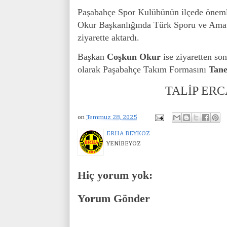
Paşabahçe Spor Kulübünün ilçede öneml
Okur Başkanlığında Türk Sporu ve Amatö
ziyarette aktardı.
Başkan
Coşkun Okur
ise ziyaretten so
olarak Paşabahçe Takım Formasını
Tane
TALİP ERC
on
Temmuz 28, 2025
ERHA BEYKOZ
YENİBEYOZ
Hiç yorum yok:
Yorum Gönder