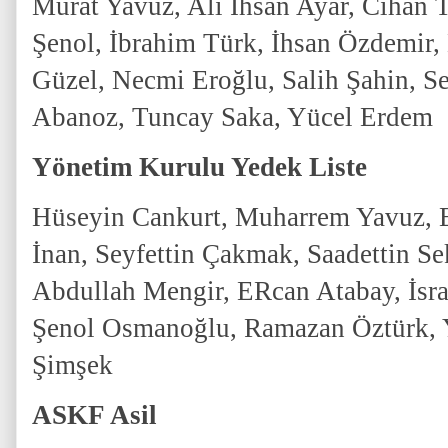
Murat Yavuz, Ali İhsan Ayar, Cihan 
Şenol, İbrahim Türk, İhsan Özdemir
Güzel, Necmi Eroğlu, Salih Şahin, S
Abanoz, Tuncay Saka, Yücel Erdem
Yönetim Kurulu Yedek Liste
Hüseyin Cankurt, Muharrem Yavuz,
İnan, Seyfettin Çakmak, Saadettin Se
Abdullah Mengir, ERcan Atabay, İsra
Şenol Osmanoğlu, Ramazan Öztürk, Y
Şimşek
ASKF Asil