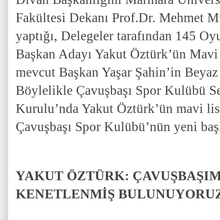
Fakültesi Dekanı Prof.Dr. Mehmet M
yaptığı, Delegeler tarafından 145 Oy
Başkan Adayı Yakut Öztürk’ün Mavi L
mevcut Başkan Yaşar Şahin’in Beyaz 
Böylelikle Çavuşbaşı Spor Kulübü S
Kurulu’nda Yakut Öztürk’ün mavi list
Çavuşbaşı Spor Kulübü’nün yeni başk
YAKUT ÖZTÜRK: ÇAVUŞBAŞIM
KENETLENMİŞ BULUNUYORU