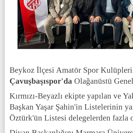
Beykoz İlçesi Amatör Spor Kulüpler
Çavuşbaşıspor'da
Olağanüstü Genel 
Kırmızı-Beyazlı ekipte yapılan ve Y
Başkan Yaşar Şahin'in Listelerinin y
Öztürk'ün Listesi delegelerden fazla o
Divan Başkanlığını Marmara Üniversi