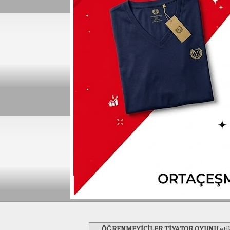
ÖĞRENMEYİCİLER TİYATOR OYUNU
eti