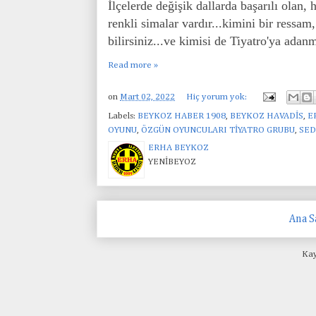
İlçelerde değişik dallarda başarılı olan,
renkli simalar vardır...kimini bir ressam
bilirsiniz...ve kimisi de Tiyatro'ya adanm
Read more »
on
Mart 02, 2022
Hiç yorum yok:
Labels:
BEYKOZ HABER 1908
,
BEYKOZ HAVADİS
,
E
OYUNU
,
ÖZGÜN OYUNCULARI TİYATRO GRUBU
,
SED
ERHA BEYKOZ
YENİBEYOZ
Ana S
Kay