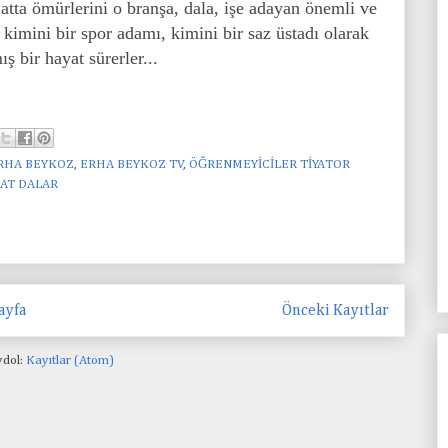
 hatta ömürlerini o branşa, dala, işe adayan önemli ve
, kimini bir spor adamı, kimini bir saz üstadı olarak
ış bir hayat sürerler...
RHA BEYKOZ
,
ERHA BEYKOZ TV
,
ÖĞRENMEYİCİLER TİYATOR
AT DALAR
ayfa
Önceki Kayıtlar
dol:
Kayıtlar (Atom)