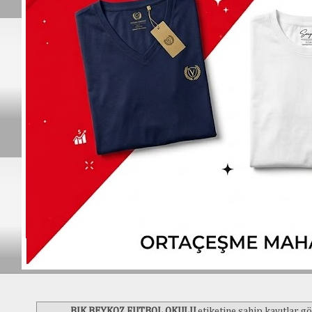
BJK BEYKOZ FUTBOL OKULU
etiketine sahip kayıtlar gö