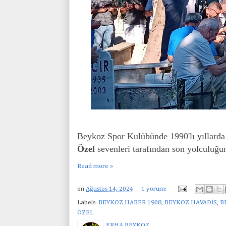
Beykoz Spor Kulübünde 1990'lı yıllard
Özel
sevenleri tarafından son yolculuğu
Read more »
on
Ağustos 14, 2024
1 yorum:
Labels:
BEYKOZ HABER 1908
,
BEYKOZ HAVADİS
,
B
ÖZEL
ERHA BEYKOZ