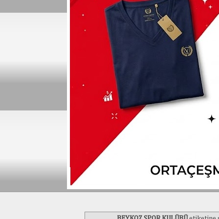
BEYKOZ SPOR KULÜBÜ
etiketine 