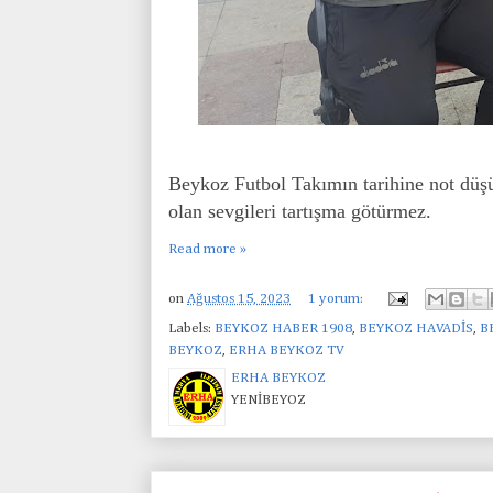
Beykoz Futbol Takımın tarihine not düşü
olan sevgileri tartışma götürmez.
Read more »
on
Ağustos 15, 2023
1 yorum:
Labels:
BEYKOZ HABER 1908
,
BEYKOZ HAVADİS
,
B
BEYKOZ
,
ERHA BEYKOZ TV
ERHA BEYKOZ
YENİBEYOZ