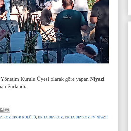
a Yönetim Kurulu Üyesi olarak göre yapan
Niyazi
na uğurlandı.
EYKOZ SPOR KULÜBÜ
,
ERHA BEYKOZ
,
ERHA BEYKOZ TV
,
NİYAZİ