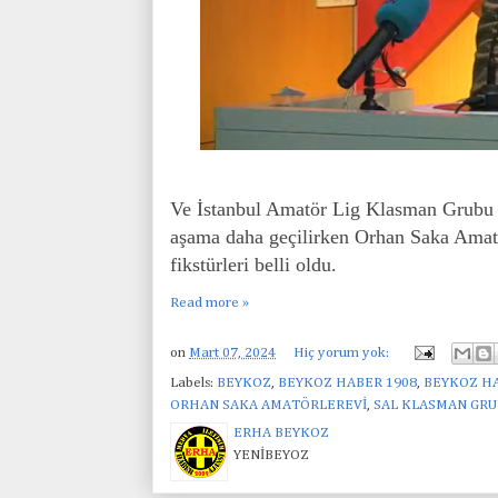
Ve İstanbul Amatör Lig Klasman Grubu 
aşama daha geçilirken Orhan Saka Amat
fikstürleri belli oldu.
Read more »
on
Mart 07, 2024
Hiç yorum yok:
Labels:
BEYKOZ
,
BEYKOZ HABER 1908
,
BEYKOZ HA
ORHAN SAKA AMATÖRLEREVİ
,
SAL KLASMAN GR
ERHA BEYKOZ
YENİBEYOZ