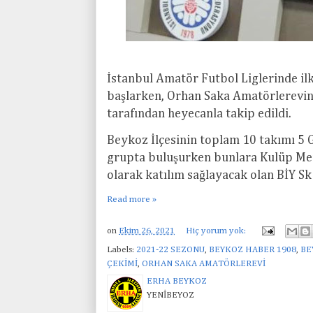
İstanbul Amatör Futbol Liglerinde ilk
başlarken, Orhan Saka Amatörlerevind
tarafından heyecanla takip edildi.
Beykoz İlçesinin toplam 10 takımı 5 
grupta buluşurken bunlara Kulüp Merk
olarak katılım sağlayacak olan BİY Sk 
Read more »
on
Ekim 26, 2021
Hiç yorum yok:
Labels:
2021-22 SEZONU
,
BEYKOZ HABER 1908
,
BE
ÇEKİMİ
,
ORHAN SAKA AMATÖRLEREVİ
ERHA BEYKOZ
YENİBEYOZ