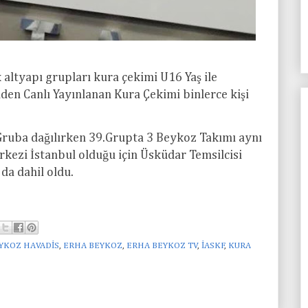
 altyapı grupları kura çekimi U16 Yaş ile
en Canlı Yayınlanan Kura Çekimi binlerce kişi
Gruba dağılırken 39.Grupta 3 Beykoz Takımı aynı
ezi İstanbul olduğu için Üsküdar Temsilcisi
da dahil oldu.
YKOZ HAVADİS
,
ERHA BEYKOZ
,
ERHA BEYKOZ TV
,
İASKF
,
KURA