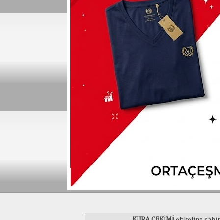
KURA ÇEKİMİ
etiketine sahip