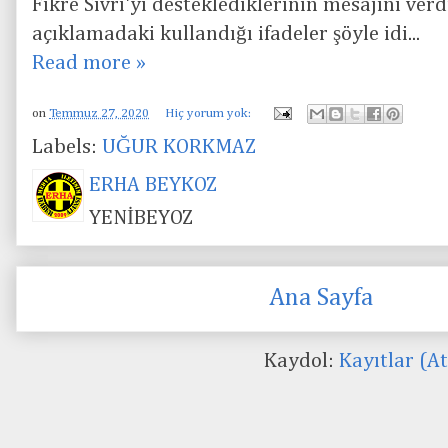
Fikre Sivri'yi desteklediklerinin mesajını verd
açıklamadaki kullandığı ifadeler şöyle idi...
Read more »
on
Temmuz 27, 2020
Hiç yorum yok:
Labels:
UĞUR KORKMAZ
ERHA BEYKOZ
YENİBEYOZ
Ana Sayfa
Kaydol:
Kayıtlar (A