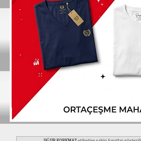
UĞUR KORKMAZ
etiketine sahip kayıtlar gösteril