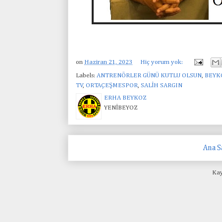
on
Haziran 21, 2023
Hiç yorum yok:
Labels:
ANTRENÖRLER GÜNÜ KUTLU OLSUN
,
BEYK
TV
,
ORTAÇEŞMESPOR
,
SALİH SARGIN
ERHA BEYKOZ
YENİBEYOZ
Ana S
Kay