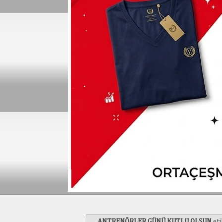
ANTRENÖRLER GÜNÜ KUTLU OLSUN
eti