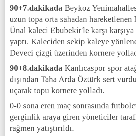
90+7.dakikada
Beykoz Yenimahallesp
uzun topa orta sahadan hareketlen
Ünal kaleci Ebubekir'le karşı karşıy
yaptı. Kaleciden sekip kaleye yönlen
Deveci çizgi üzerinden kornere yollad
90+8.dakikada
Kanlıcaspor spor ata
dışından Taha Arda Öztürk sert vurd
uçarak topu kornere yolladı.
0-0 sona eren maç sonrasında futbolc
gerginlik araya giren yöneticiler tar
rağmen yatıştırıldı.