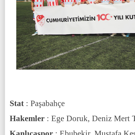
Stat
: Paşabahçe
Hakemler
: Ege Doruk, Deniz Mert T
Kanlıcaspor
: Ebubekir, Mustafa Ke