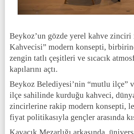
Beykoz’un gözde yerel kahve zinciri
Kahvecisi” modern konsepti, birbirin
zengin tatlı çeşitleri ve sıcacık atmo
kapılarını açtı.
Beykoz Belediyesi’nin “mutlu ilçe” v
ilçe sahilinde kurduğu kahveci, düny
zincirlerine rakip modern konsepti, l
fiyat politikasıyla gençler arasında k
Kavacık Mezarlığı arkasında, üniversit