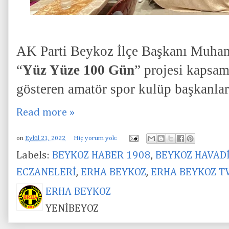
AK Parti Beykoz İlçe Başkanı Muha
“
Yüz Yüze 100 Gün
” projesi kapsam
gösteren amatör spor kulüp başkanları 
Read more »
on
Eylül 21, 2022
Hiç yorum yok:
Labels:
BEYKOZ HABER 1908
,
BEYKOZ HAVAD
ECZANELERİ
,
ERHA BEYKOZ
,
ERHA BEYKOZ T
ERHA BEYKOZ
YENİBEYOZ