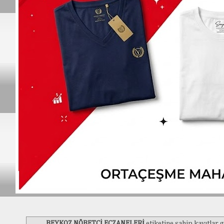
BEYKOZ NÖBETÇİ ECZANELERİ
etiketine sahip kayıtlar g