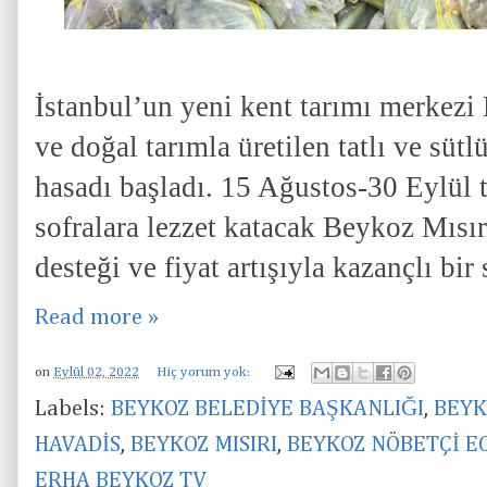
İstanbul’un yeni kent tarımı merkezi
ve doğal tarımla üretilen tatlı ve süt
hasadı başladı. 15 Ağustos-30 Eylül t
sofralara lezzet katacak Beykoz Mısırı
desteği ve fiyat artışıyla kazançlı bi
Read more »
on
Eylül 02, 2022
Hiç yorum yok:
Labels:
BEYKOZ BELEDİYE BAŞKANLIĞI
,
BEYK
HAVADİS
,
BEYKOZ MISIRI
,
BEYKOZ NÖBETÇİ E
ERHA BEYKOZ TV