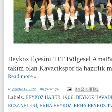
Beykoz İlçesini TFF Bölgesel Amatör
takım olan Kavacıkspor'da hazırlık ma
Read more »
on
Ağustos 17, 2022
Hiç yorum yok:
Labels:
BEYKOZ HABER 1908
,
BEYKOZ HAVAD
ECZANELERİ
,
ERHA BEYKOZ
,
ERHA BEYKOZ T