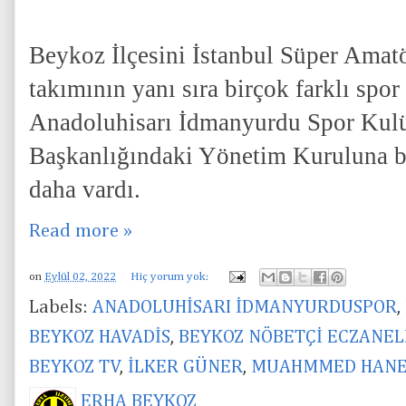
Beykoz İlçesini İstanbul Süper Amat
takımının yanı sıra birçok farklı spor 
Anadoluhisarı İdmanyurdu Spor Kul
Başkanlığındaki Yönetim Kuruluna bir
daha vardı.
Read more »
on
Eylül 02, 2022
Hiç yorum yok:
Labels:
ANADOLUHİSARI İDMANYURDUSPOR
,
BEYKOZ HAVADİS
,
BEYKOZ NÖBETÇİ ECZANEL
BEYKOZ TV
,
İLKER GÜNER
,
MUAHMMED HANE
ERHA BEYKOZ