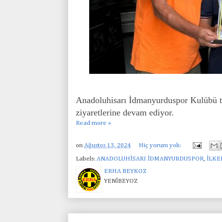
Anadoluhisarı İdmanyurduspor Kulübü ta
ziyaretlerine devam ediyor.
Read more »
on
Ağustos 13, 2024
Hiç yorum yok:
Labels:
ANADOLUHİSARI İDMANYURDUSPOR
,
İLKE
ERHA BEYKOZ
YENİBEYOZ