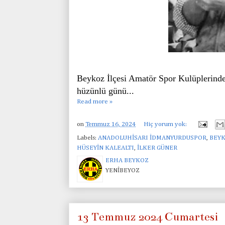
Beykoz İlçesi Amatör Spor Kulüplerin
hüzünlü günü...
Read more »
on
Temmuz 16, 2024
Hiç yorum yok:
Labels:
ANADOLUHİSARI İDMANYURDUSPOR
,
BEY
HÜSEYİN KALEALTI
,
İLKER GÜNER
ERHA BEYKOZ
YENİBEYOZ
13 Temmuz 2024 Cumartesi