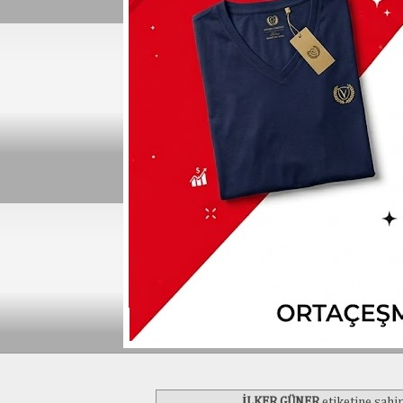
İLKER GÜNER
etiketine sahip