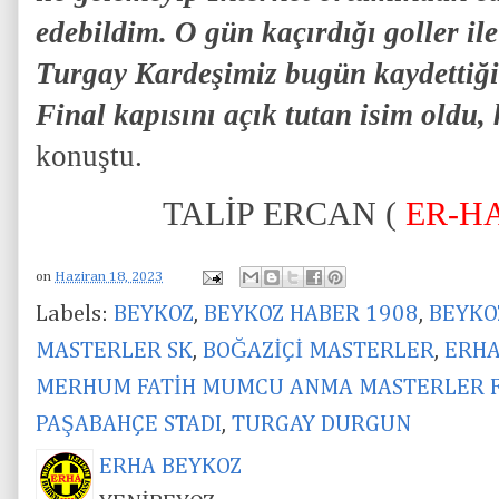
edebildim. O gün kaçırdığı goller ile
Turgay Kardeşimiz bugün kaydettiği 
Final kapısını açık tutan isim oldu
konuştu.
TALİP ERCAN (
ER-H
on
Haziran 18, 2023
Labels:
BEYKOZ
,
BEYKOZ HABER 1908
,
BEYKO
MASTERLER SK
,
BOĞAZİÇİ MASTERLER
,
ERHA
MERHUM FATİH MUMCU ANMA MASTERLER F
PAŞABAHÇE STADI
,
TURGAY DURGUN
ERHA BEYKOZ