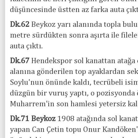
düşüncesinde üstten az farka auta çıkt
Dk.62
Beykoz yarı alanında topla bul
metre sürdükten sonra aşırta ile filele
auta çıktı.
Dk.67
Hendekspor sol kanattan atağa ç
alanına gönderilen top ayaklardan se
Soylu'nun önünde kaldı, tecrübeli isi
düzgün bir vuruş yaptı, o pozisyonda 
Muharrem'in son hamlesi yetersiz kal
Dk.71 Beykoz
1908 atağında sol kanat
yapan Can Çetin topu Onur Kandöken'e 