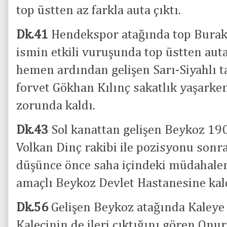
top üstten az farkla auta çıktı.
Dk.41
Hendekspor atağında top Burak B
ismin etkili vuruşunda top üstten aut
hemen ardından gelişen Sarı-Siyahlı t
forvet Gökhan Kılınç sakatlık yaşark
zorunda kaldı.
Dk.43
Sol kanattan gelişen Beykoz 190
Volkan Dinç rakibi ile pozisyonu sonr
düşünce önce saha içindeki müdahale
amaçlı Beykoz Devlet Hastanesine kald
Dk.56
Gelişen Beykoz atağında Kaleye
Kalecinin de ileri çıktığını gören Onu