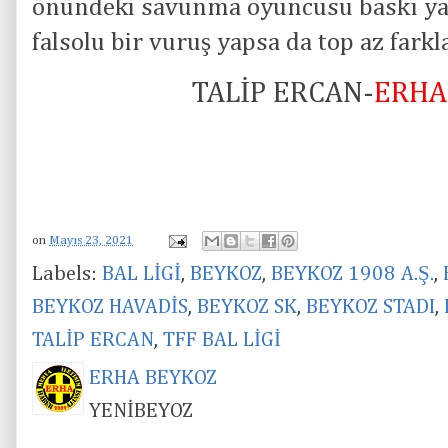
önündeki savunma oyuncusu baskı y
falsolu bir vuruş yapsa da top az farkla
TALİP ERCAN-
ERHA
on
Mayıs 23, 2021
Labels:
BAL LİGİ
,
BEYKOZ
,
BEYKOZ 1908 A.Ş.
,
BEYKOZ HAVADİS
,
BEYKOZ SK
,
BEYKOZ STADI
,
TALİP ERCAN
,
TFF BAL LİGİ
ERHA BEYKOZ
YENİBEYOZ