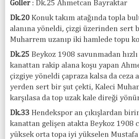
Goller
: Dk.25 Ahmetcan Bayraktar
Dk.20
Konuk takım atağında topla bul
alanına yöneldi, çizgi üzerinden sert b
Muharrem uzanıp iki hamlede topu k
Dk.25
Beykoz 1908 savunmadan hızlı b
kanattan rakip alana koşu yapan Ahme
çizgiye yöneldi çapraza kalsa da ceza 
yerden sert bir şut çekti, Kaleci Muh
karşılasa da top uzak kale direği yönü
Dk.33
Hendekspor an çıkışlardan birin
kanattan gelişen atakta Beykoz 1908 
yüksek orta topa iyi yükselen Mustaf