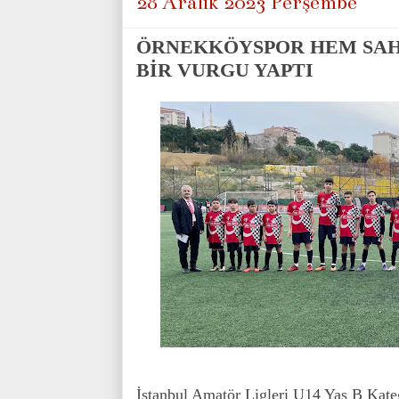
28 Aralık 2023 Perşembe
ÖRNEKKÖYSPOR HEM SAH
BİR VURGU YAPTI
İstanbul Amatör Ligleri U14 Yaş B Kat