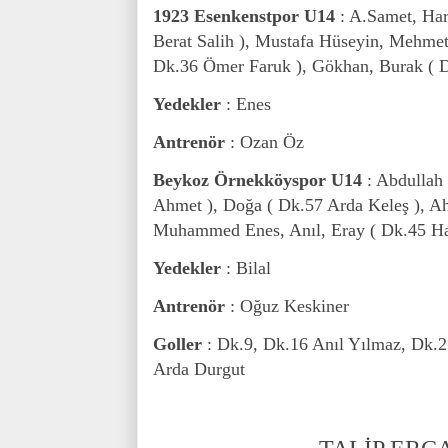
1923 Esenkenstpor U14
: A.Samet, Ha
Berat Salih ), Mustafa Hüseyin, Mehmet
Dk.36 Ömer Faruk ), Gökhan, Burak (
Yedekler
: Enes
Antrenör
: Ozan Öz
Beykoz Örnekköyspor U14
: Abdullah
Ahmet ), Doğa ( Dk.57 Arda Keleş ), Ah
Muhammed Enes, Anıl, Eray ( Dk.45 Hali
Yedekler
: Bilal
Antrenör
: Oğuz Keskiner
Goller
: Dk.9, Dk.16 Anıl Yılmaz, Dk.2
Arda Durgut