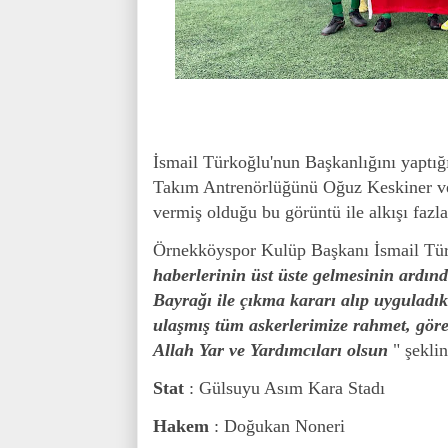
İsmail Türkoğlu'nun Başkanlığını yaptı
Takım Antrenörlüğünü Oğuz Keskiner ve 
vermiş olduğu bu görüntü ile alkışı fazlas
Örnekköyspor Kulüp Başkanı İsmail Tür
haberlerinin üst üste gelmesinin ardı
Bayrağı ile çıkma kararı alıp uyguladık.
ulaşmış tüm askerlerimize rahmet, görev
Allah Yar ve Yardımcıları olsun
" şekli
Stat
: Gülsuyu Asım Kara Stadı
Hakem
: Doğukan Noneri