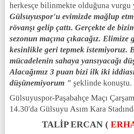
herkesçe bilinmekte olduğuna vurgu 
Gülsuyuspor'u evimizde mağlup etmi
rövanşı gelip çattı. Gerçekte de biz
sezonun maçına çıkacağız. Elimize 
kesinlikle geri tepmek istemiyoruz. 
mücadelenin sahaya yansıyacağı dü
Alacağımız 3 puan bizi ilk iki iddias
düşünemiyorum "
şeklinde konuştu.
Gülsuyuspor-Paşabahçe Maçı Çarşamb
14.30'da Gülsuyu Asım Kara Stadınd
TALİP ERCAN (
ERH