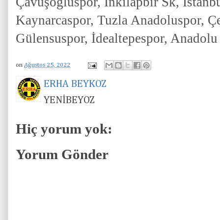
Çavuşoğluspor, İnkılapbir Sk, İstanb
Kaynarcaspor, Tuzla Anadoluspor, 
Gülensuspor, İdealtepespor, Anadol
on
Ağustos 25, 2022
ERHA BEYKOZ
YENİBEYOZ
Hiç yorum yok:
Yorum Gönder