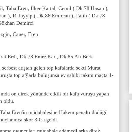
l, Taha Eren, İlker Kartal, Cemil ( Dk.78 Hasan ),
an ), R.Tayyip ( Dk.86 Emircan ), Fatih ( Dk.78
 Gökhan Demirci
gin, Caner, Eren
urat Erdi, Dk.73 Emre Kart, Dk.85 Ali Berk
 serbest atıştan gelen top kafalarda sekti Murat
uruşta top ağlarla buluşunsa ev sahibi takım maçta 1-
şında ön direk yönünde etkili bir kafa vuruşu yapan
m oldu.
 Taha Eren'in müdahalesine Hakem penaltı düdüğü
onuçlanınca skor 3-0'a geldi.
avunma oyuncuları müdahale edemedi arka direk