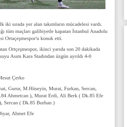
 iki sırada yer alan takımların mücadelesi vardı.
ığı tüm maçları galibiyetle kapatan İstanbul Anadolu
si Ortaçeşmespor'u konuk etti.
atan Ortçeşmespor, ikinci yarıda son 20 dakikada
suyu Asım Kara Stadından üzgün ayrıldı 4-0
 Mesut Çerko
rhat, Gurur, M.Hüseyin, Murat, Furkan, Sercan,
.84 Ahmetcan ), Murat Erdi, Ali Berk ( Dk.85 Efe
, Sercan ( Dk.85 Burhan )
Diyar, Ahmet Efe