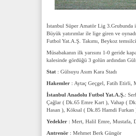
İstanbul Süper Amatör Lig 3.Grubunda ilk
Büyük yatırımlar ile lige giren ve oynad
Futbol Yat.A.Ş. Takımı, Beykoz temsilci
Müsabakanın ilk yarısını 1-0 geride kap
kalesinde gördüğü 3 golün ardından Gül
Stat
: Gülsuyu Asım Kara Stadı
Hakemler
: Aytaç Geçgel, Fatih Etirli,
İstanbul Anadolu Futbol Yat.A.Ş.
: Se
Çağlar ( Dk.65 Emre Kart ), Vahap ( Dk
Hasan ), Köksal ( Dk.85 Hamdi Furkan )
Yedekler
: Mert, Halil Emre, Mustafa, 
Antrenör
: Mehmet Berk Güngör