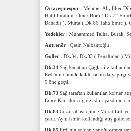
Ortaçeşmespor
: Mehmet Ali, İlker Dibi
Halil İbrahim, Ömer Bora ( Dk.72 Emirh
Bahadır ), Murat ( Dk.86 Taha Emre ),
Yedekler
: Muhammed Talha, Burak, Sez
Antrenör
: Çetin Nalbantoğlu
Goller
: Dk.34, Dk.83 ( Penaltıdan ) M
Dk.34
Sağ kanattan Çağlar ile kullanılan
Erdi'nin önünde kaldı, onun da yaptığı v
0 öne geçti.
Dk.73
Sağ taraftan kullanılan korner atı
Emre Kart ikinci gole adını yazdıran isi
Dk.83
Ceza sahası içinde Murat Erdi'ye
çaldı. Aynı ismin kullandığı atış golle s
Dk.85
Erdi'nin soldan yaptığı ortaya s