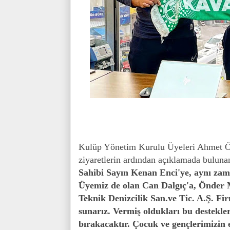
Kulüp Yönetim Kurulu Üyeleri Ahmet Özt
ziyaretlerin ardından açıklamada bulun
Sahibi Sayın Kenan Enci'ye, aynı z
Üyemiz de olan Can Dalgıç'a, Önder M
Teknik Denizcilik San.ve Tic. A.Ş. F
sunarız. Vermiş oldukları bu destekle
bırakacaktır. Çocuk ve gençlerimizin e