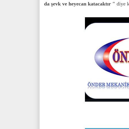
da şevk ve heyecan katacaktır "
diye k