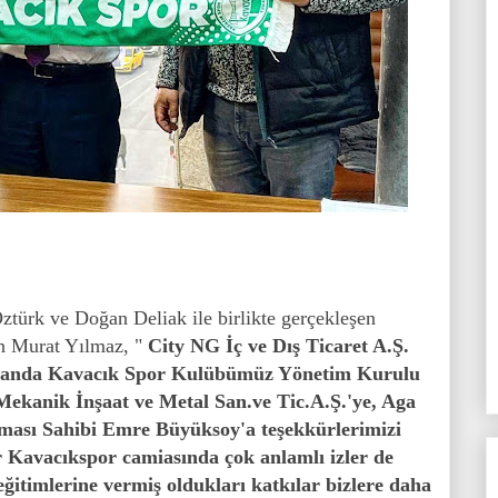
ürk ve Doğan Deliak ile birlikte gerçekleşen
an Murat Yılmaz, "
City NG İç ve Dış Ticaret A.Ş.
amanda Kavacık Spor Kulübümüz Yönetim Kurulu
ekanik İnşaat ve Metal San.ve Tic.A.Ş.'ye, Aga
irması Sahibi Emre Büyüksoy'a teşekkürlerimizi
r Kavacıkspor camiasında çok anlamlı izler de
ğitimlerine vermiş oldukları katkılar bizlere daha