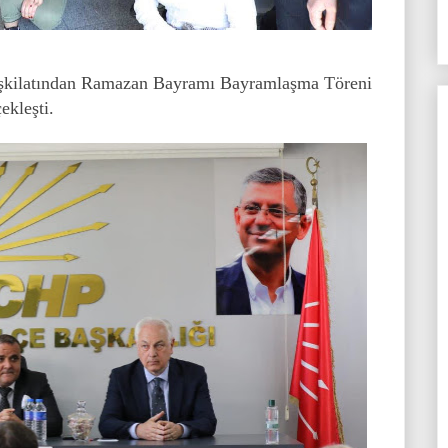
eşkilatından Ramazan Bayramı Bayramlaşma Töreni
ekleşti.