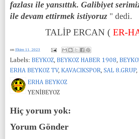
fazlası ile yansıttık. Galibiyet ser
ile devam ettirmek istiyoruz
" dedi.
TALİP ERCAN (
ER-H
on
Ekim 11, 2023
Labels:
BEYKOZ
,
BEYKOZ HABER 1908
,
BEYKO
ERHA BEYKOZ TV
,
KAVACIKSPOR
,
SAL 8.GRUP
,
ERHA BEYKOZ
YENİBEYOZ
Hiç yorum yok:
Yorum Gönder