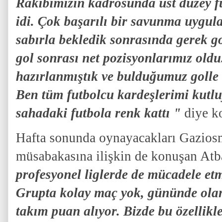
Rakibimizin kadrosunda üst düzey 
idi. Çok başarılı bir savunma uygulad
sabırla bekledik sonrasında gerek g
gol sonrası net pozisyonlarımız oldu
hazırlanmıştık ve bulduğumuz golle d
Ben tüm futbolcu kardeşlerimi kutl
sahadaki futbola renk kattı "
diye k
Hafta sonunda oynayacakları Gazio
müsabakasına ilişkin de konuşan Atb
profesyonel liglerde de mücadele etm
Grupta kolay maç yok, gününde olan
takım puan alıyor. Bizde bu özellikl