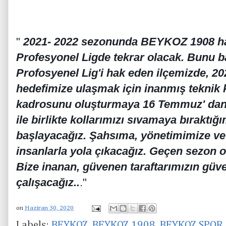
"
2021- 2022 sezonunda BEYKOZ 1908 hak
Profesyonel Ligde tekrar olacak. Bunu 
Profosyenel Lig'i hak eden ilçemizde, 
hedefimize ulaşmak için inanmış teknik 
kadrosunu oluşturmaya 16 Temmuz' dan 
ile birlikte kollarımızı sıvamaya bıraktığ
başlayacağız. Şahsıma, yönetimimize v
insanlarla yola çıkacağız. Geçen sezon 
Bize inanan, güvenen taraftarımızın güv
çalışacağız..
."
on
Haziran 30, 2020
Labels:
BEYKOZ
,
BEYKOZ 1908
,
BEYKOZ SPOR