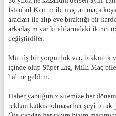
30 yılda ne kazandın dersen aynı Tal
İstanbul Kartım ile maçtan maça koşan
araçları ile alıp eve bıraktığı bir kar
arkadaşım var ki altlarındaki ikinci ü
değiştirdiler.
Müthiş bir yorgunluk var, bıkkınlık v
içinde olup Süper Lig, Milli Maç bile
haline geldim.
Haber yaptığımız sitemize her dönem
reklam katkısı olmasa her şeyi bırak
Öte yandan her takım bizim maçımıza