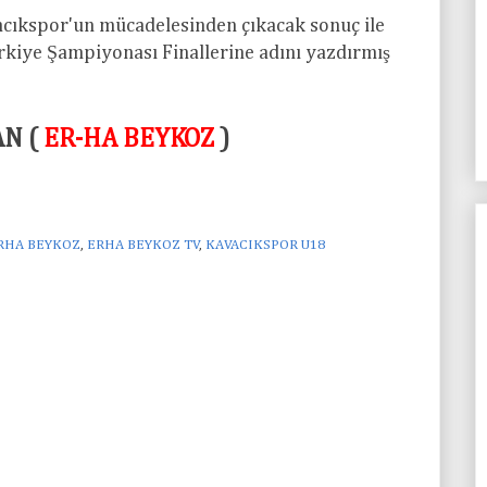
vacıkspor'un mücadelesinden çıkacak sonuç ile
ürkiye Şampiyonası Finallerine adını yazdırmış
AN (
ER-HA BEYKOZ
)
RHA BEYKOZ
,
ERHA BEYKOZ TV
,
KAVACIKSPOR U18