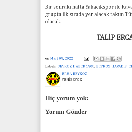
Bir sonraki hafta Yakacıkspor ile Ka
grupta ilk sırada yer alacak takım T
olacak.
TALİP ERC
on
Mart 09, 2022
Labels:
BEYKOZ HABER 1908
,
BEYKOZ HAVADİS
,
E
ERHA BEYKOZ
YENİBEYOZ
Hiç yorum yok:
Yorum Gönder